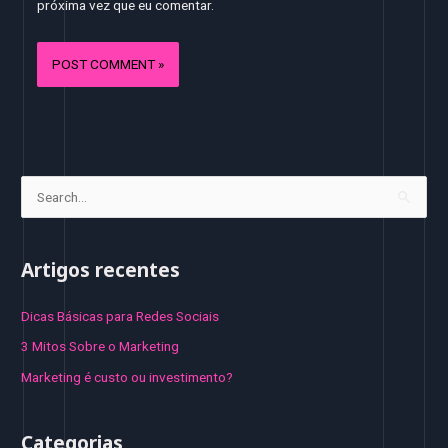
próxima vez que eu comentar.
S
e
a
Artigos recentes
r
c
Dicas Básicas para Redes Sociais
h
3 Mitos Sobre o Marketing
f
Marketing é custo ou investimento?
o
r
Categorias
: